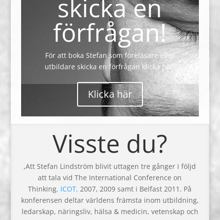
skicka en
förfrågan!
För att boka Stefan som föreläsare eller
utbildare skicka en förfrågan klicka här!
Klicka här
Visste du?
,Att Stefan Lindström blivit uttagen tre gånger i följd
att tala vid
The International Conference on
Thinking
,
ICOT,
2007, 2009 samt i Belfast 2011. På
konferensen deltar världens främsta inom utbildning,
ledarskap, näringsliv, hälsa & medicin, vetenskap och