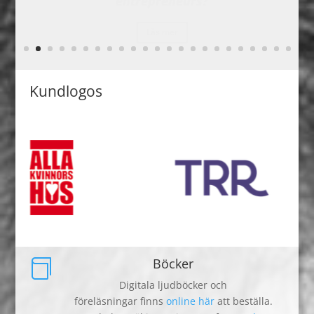
ICMCI
(International Council of Management Consulting
Institutes)
Kundlogos
Stefan Lindstrom arbetar och verkar enligt överensstämmelse
med de internationella etiska regler som fastställts av FEACO
(Fédération Européenne des Associations de Conseils en
Organisation) och ICMCI (International Council of Management
Consulting Institutes).
Böcker

Digitala ljudböcker och
föreläsningar finns
online här
att beställa.