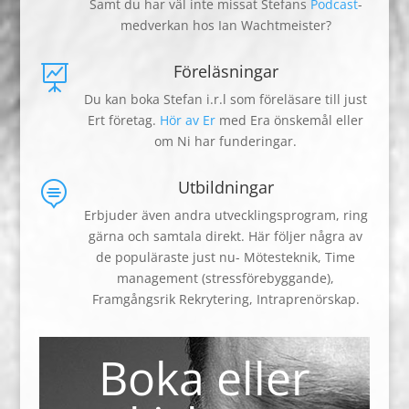
Samt du har väl inte missat Stefans
Podcast
-
medverkan hos Ian Wachtmeister?
Föreläsningar

Du kan boka Stefan i.r.l som föreläsare till just
Ert företag.
Hör av Er
med Era önskemål eller
om Ni har funderingar.
Utbildningar

Erbjuder även andra utvecklingsprogram, ring
gärna och samtala direkt. Här följer några av
de populäraste just nu- Mötesteknik, Time
management (stressförebyggande),
Framgångsrik Rekrytering, Intraprenörskap.
Boka eller