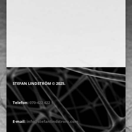
Föreläsare, föreläsare, Föreläsning – föreläsning, Talare – talare, Föreläsare, entreprenörskap, föreläsare, entreprenörskap, Föreläsare, intraprenörskap,
föreläsare, entreprenörs test, intraprenörs test, intraprenörskap, Entreprenörskapstest, Intraprenörskapstest, Föreläsare, digitalisering /
digitaliseringen, Affärsmannaskap, Affärsutveckling, Etik – affärsetik, Från chef till ledare, Förhandlingsteknik, Försäljning, Internationell
kommunikation, Interkulturalitet, Kundservice, Kommunikation, Ledarskap, Ledningsgruppens roll och ansvar, Mötesteknik, Ny som
chef, Presentationsteknik, Rekrytering, Time management – hur man blir effektiv, Teamutveckling, rekryterare, rekrytering, interim, interim konsult,
entreprenörskap, entreprenörskapsföreläsare, föreläsare, entreprenörsprofilstest, intraprenörskap, föreläsare entreprenörskap, föreläsare
intraprenörskap, rekryterare, rekrytering, interim, interim konsult, entreprenörskap, entreprenörskapsföreläsare, föreläsare, entreprenörsprofilstest,
intraprenörskap, föreläsare entreprenörskap, föreläsare intraprenörskap,
STEFAN LINDSTRÖM © 2025.
Telefon:
070-422 422 1
E-mail:
info@stefanlindstrom.com