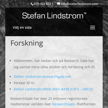
070-422 422 1
info@stefanlindstrom.com
Välj en sida
Forskning
Välkommen, här nedan och på Research Gate har
jag samlat mina olika studier och forskning och ID.
Stefan Lindstrom (researchgate.net
Forskar ID nr
Stefan Lindstrom (0000-0001-8439-0787) – ORCID
ResearchGate har över 25 miljoner registrerade
medlemmar världen över
ResearchGate
. Plattformen