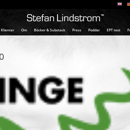
Klienter
Om
Böcker & Substack
Press
Poddar
EPT test
F
0