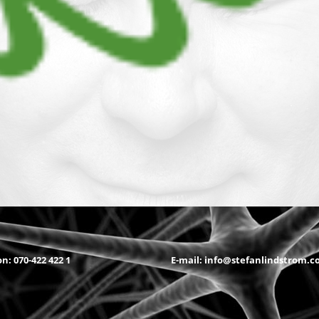
on:
070-422 422 1
E-mail:
info@stefanlindstrom.